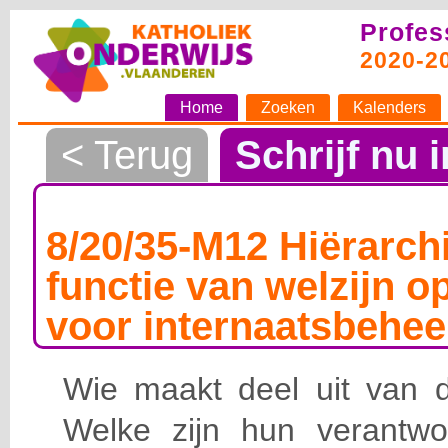
Profes
2020-2
Home
Zoeken
Kalenders
< Terug
Schrijf nu i
8/20/35-M12 Hiërarchi
functie van welzijn o
voor internaatsbehee
Wie maakt deel uit van de
Welke zijn hun verantwoo