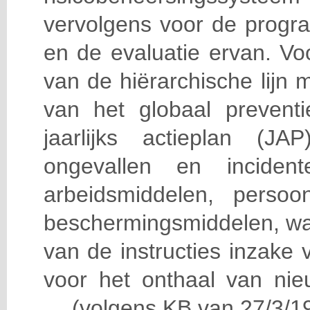
vervolgens voor de progra
en de evaluatie ervan. Vo
van de hiërarchische lijn 
van het globaal prevent
jaarlijks actieplan (J
ongevallen en incident
arbeidsmiddelen, persoon
beschermingsmiddelen, wa
van de instructies inzake v
voor het onthaal van nie
… (volgens KB van 27/3/19