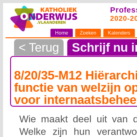
Profes
2020-2
Home
Zoeken
Kalenders
< Terug
Schrijf nu i
8/20/35-M12 Hiërarchi
functie van welzijn o
voor internaatsbehee
Wie maakt deel uit van de
Welke zijn hun verantwoo