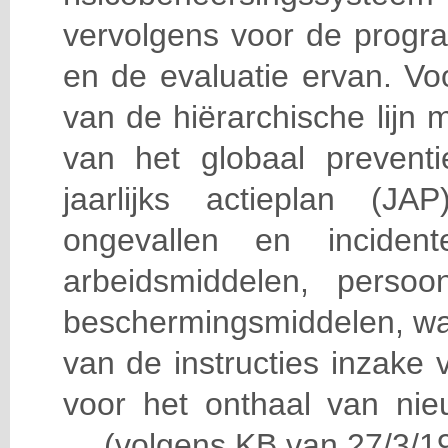
vervolgens voor de progra
en de evaluatie ervan. Vo
van de hiërarchische lijn 
van het globaal prevent
jaarlijks actieplan (J
ongevallen en incident
arbeidsmiddelen, persoon
beschermingsmiddelen, wa
van de instructies inzake v
voor het onthaal van nie
… (volgens KB van 27/3/19