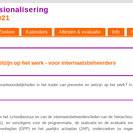
sionalisering
021
Zoeken
Kalenders
Attesten & evaluatie
Info
welzijn op het werk - voor internaatsbeheerders
rantwoordelijkheden in het kader van preventie en welzijn op het werk? In 
 het schoolbestuur en van de internaatsbeheerders/leden van de hiërarchische 
), en vervolgens voor de programmatie, de realisatie en de evaluatie er
ventieplan (GPP) en het jaarlijks actieplan (JAP), onderzoeken ze ongev