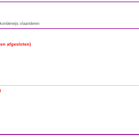
ekonderwijs.vlaanderen
ven afgesloten)
)