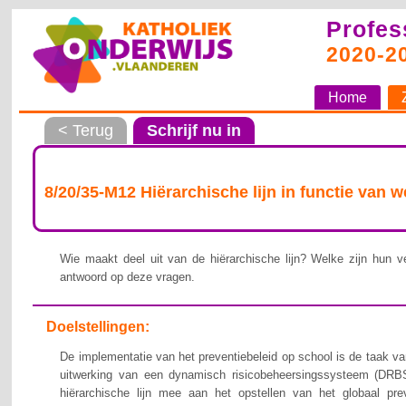
Profes
2020-2
Home
< Terug
Schrijf nu in
8/20/35-M12 Hiërarchische lijn in functie van 
Wie maakt deel uit van de hiërarchische lijn? Welke zijn hun ve
antwoord op deze vragen.
Doelstellingen:
De implementatie van het preventiebeleid op school is de taak van
uitwerking van een dynamisch risicobeheersingssysteem (DRBS
hiërarchische lijn mee aan het opstellen van het globaal pre