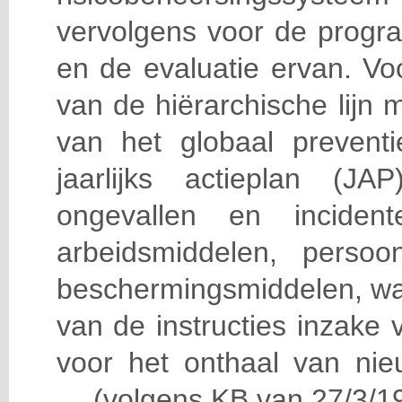
vervolgens voor de progra
en de evaluatie ervan. Vo
van de hiërarchische lijn 
van het globaal prevent
jaarlijks actieplan (J
ongevallen en incident
arbeidsmiddelen, persoon
beschermingsmiddelen, wa
van de instructies inzake v
voor het onthaal van nie
… (volgens KB van 27/3/19