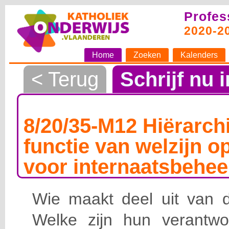
Profes
2020-2
Home
Zoeken
Kalenders
< Terug
Schrijf nu i
8/20/35-M12 Hiërarchi
functie van welzijn o
voor internaatsbehee
Wie maakt deel uit van de
Welke zijn hun verantwoo