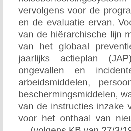
vervolgens voor de progra
en de evaluatie ervan. Vo
van de hiërarchische lijn 
van het globaal prevent
jaarlijks actieplan (J
ongevallen en incident
arbeidsmiddelen, persoon
beschermingsmiddelen, wa
van de instructies inzake v
voor het onthaal van nie
… (volgens KB van 27/3/19