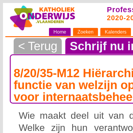
Profes
2020-2
Home
Zoeken
Kalenders
< Terug
Schrijf nu i
8/20/35-M12 Hiërarchi
functie van welzijn o
voor internaatsbehee
Wie maakt deel uit van de
Welke zijn hun verantwoo