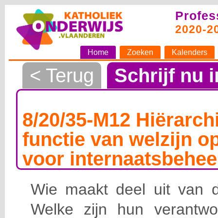
Profes
2020-2
Home
Zoeken
Kalenders
< Terug
Schrijf nu i
8/20/35-M12 Hiërarchi
functie van welzijn o
voor internaatsbehee
Wie maakt deel uit van de
Welke zijn hun verantwoo