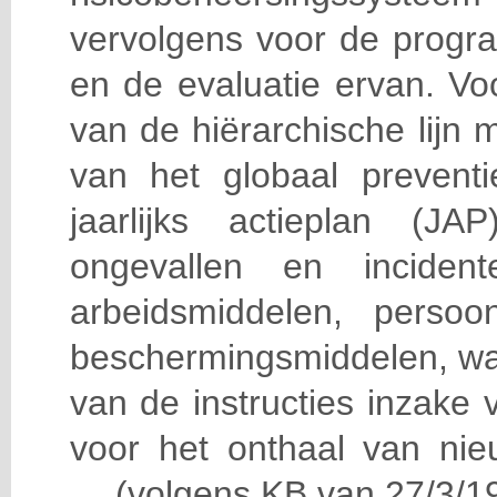
vervolgens voor de progra
en de evaluatie ervan. Vo
van de hiërarchische lijn 
van het globaal prevent
jaarlijks actieplan (J
ongevallen en incident
arbeidsmiddelen, persoon
beschermingsmiddelen, wa
van de instructies inzake v
voor het onthaal van nie
… (volgens KB van 27/3/19