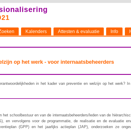
sionalisering
021
Zoeken
Kalenders
Attesten & evaluatie
Info
welzijn op het werk - voor internaatsbeheerders
rantwoordelijkheden in het kader van preventie en welzijn op het werk? In 
 het schoolbestuur en van de internaatsbeheerders/leden van de hiërarchische 
), en vervolgens voor de programmatie, de realisatie en de evaluatie er
ventieplan (GPP) en het jaarlijks actieplan (JAP), onderzoeken ze ongev