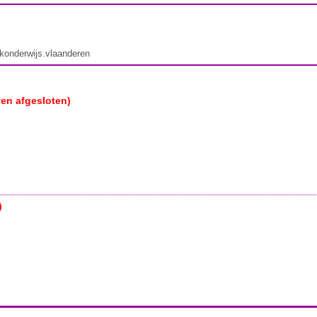
ekonderwijs.vlaanderen
ven afgesloten)
)