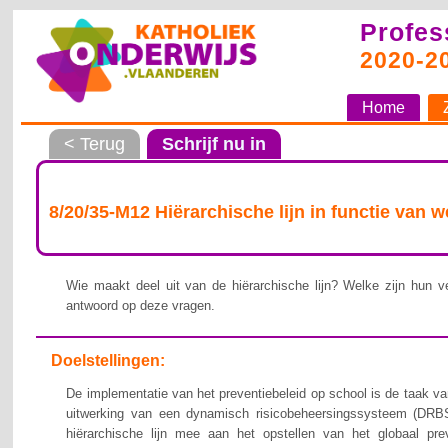
Profes
2020-2
Home
< Terug
Schrijf nu in
8/20/35-M12 Hiërarchische lijn in functie van 
Wie maakt deel uit van de hiërarchische lijn? Welke zijn hun ve
antwoord op deze vragen.
Doelstellingen:
De implementatie van het preventiebeleid op school is de taak van
uitwerking van een dynamisch risicobeheersingssysteem (DRBS
hiërarchische lijn mee aan het opstellen van het globaal pre