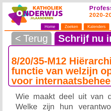
Profes
2020-2
Home
Zoeken
Kalenders
< Terug
Schrijf nu i
8/20/35-M12 Hiërarchi
functie van welzijn o
voor internaatsbehee
Wie maakt deel uit van de
Welke zijn hun verantwoo