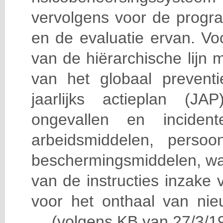
vervolgens voor de progra
en de evaluatie ervan. Vo
van de hiërarchische lijn 
van het globaal prevent
jaarlijks actieplan (J
ongevallen en incident
arbeidsmiddelen, persoon
beschermingsmiddelen, wa
van de instructies inzake v
voor het onthaal van nie
… (volgens KB van 27/3/19