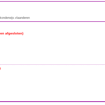
ekonderwijs.vlaanderen
ven afgesloten)
)