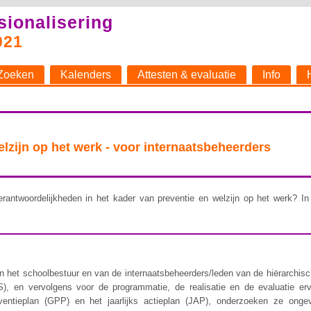
sionalisering
021
Zoeken
Kalenders
Attesten & evaluatie
Info
welzijn op het werk - voor internaatsbeheerders
rantwoordelijkheden in het kader van preventie en welzijn op het werk? In 
 het schoolbestuur en van de internaatsbeheerders/leden van de hiërarchische 
), en vervolgens voor de programmatie, de realisatie en de evaluatie er
ventieplan (GPP) en het jaarlijks actieplan (JAP), onderzoeken ze ongev