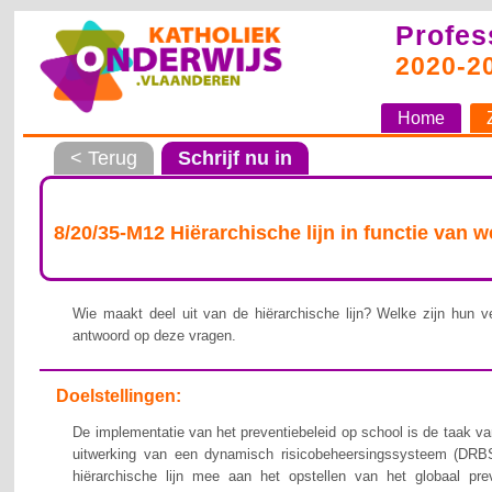
Profes
2020-2
Home
< Terug
Schrijf nu in
8/20/35-M12 Hiërarchische lijn in functie van 
Wie maakt deel uit van de hiërarchische lijn? Welke zijn hun ve
antwoord op deze vragen.
Doelstellingen:
De implementatie van het preventiebeleid op school is de taak van
uitwerking van een dynamisch risicobeheersingssysteem (DRBS
hiërarchische lijn mee aan het opstellen van het globaal pre