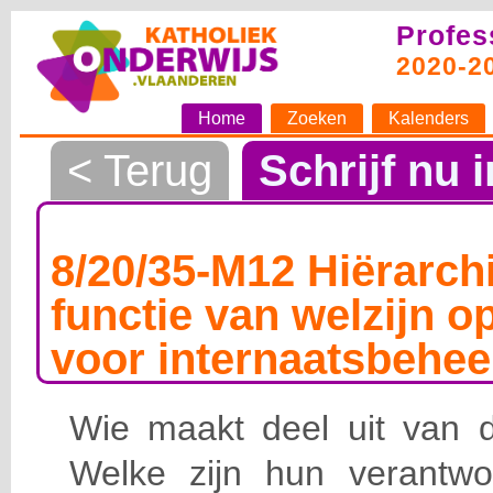
Profes
2020-2
Home
Zoeken
Kalenders
< Terug
Schrijf nu i
8/20/35-M12 Hiërarchi
functie van welzijn o
voor internaatsbehee
Wie maakt deel uit van de
Welke zijn hun verantwoo