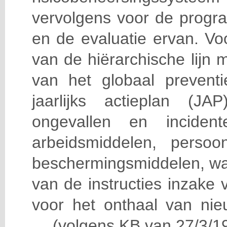
vervolgens voor de progra
en de evaluatie ervan. Vo
van de hiërarchische lijn 
van het globaal prevent
jaarlijks actieplan (J
ongevallen en incident
arbeidsmiddelen, persoon
beschermingsmiddelen, wa
van de instructies inzake v
voor het onthaal van nie
… (volgens KB van 27/3/19