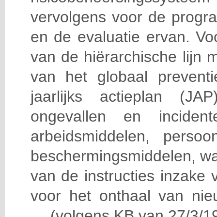
vervolgens voor de progra
en de evaluatie ervan. Vo
van de hiërarchische lijn 
van het globaal prevent
jaarlijks actieplan (J
ongevallen en incident
arbeidsmiddelen, persoon
beschermingsmiddelen, wa
van de instructies inzake v
voor het onthaal van nie
… (volgens KB van 27/3/19