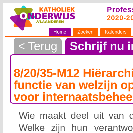
Profes
2020-2
Home
Zoeken
Kalenders
< Terug
Schrijf nu i
8/20/35-M12 Hiërarchi
functie van welzijn o
voor internaatsbehee
Wie maakt deel uit van de
Welke zijn hun verantwoo