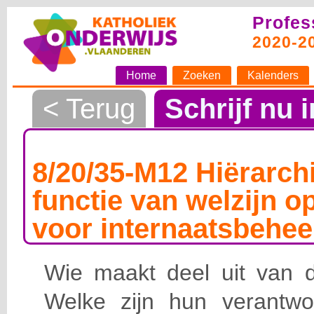
Profes
2020-2
Home
Zoeken
Kalenders
< Terug
Schrijf nu i
8/20/35-M12 Hiërarchi
functie van welzijn o
voor internaatsbehee
Wie maakt deel uit van de
Welke zijn hun verantwoo