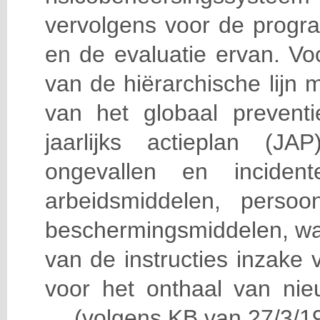
vervolgens voor de progra
en de evaluatie ervan. Vo
van de hiërarchische lijn 
van het globaal prevent
jaarlijks actieplan (J
ongevallen en incident
arbeidsmiddelen, persoon
beschermingsmiddelen, wa
van de instructies inzake v
voor het onthaal van nie
… (volgens KB van 27/3/19