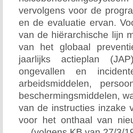
vervolgens voor de progra
en de evaluatie ervan. Vo
van de hiërarchische lijn 
van het globaal prevent
jaarlijks actieplan (J
ongevallen en incident
arbeidsmiddelen, persoon
beschermingsmiddelen, wa
van de instructies inzake v
voor het onthaal van nie
… (volgens KB van 27/3/19