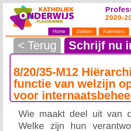
Profes
2020-2
Home
Zoeken
Kalenders
< Terug
Schrijf nu i
8/20/35-M12 Hiërarchi
functie van welzijn o
voor internaatsbehee
Wie maakt deel uit van de
Welke zijn hun verantwoo