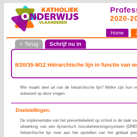
Profes
2020-2
Home
< Terug
Schrijf nu in
8/20/35-M12 Hiërarchische lijn in functie van 
Wie maakt deel uit van de hiërarchische lijn? Welke zijn hun ve
antwoord op deze vragen.
Doelstellingen:
De implementatie van het preventiebeleid op school is de taak van
uitwerking van een dynamisch risicobeheersingssysteem (DRBS
hiërarchische lijn mee aan het opstellen van het globaal pre