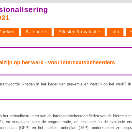
sionalisering
021
Zoeken
Kalenders
Attesten & evaluatie
Info
welzijn op het werk - voor internaatsbeheerders
rantwoordelijkheden in het kader van preventie en welzijn op het werk? In 
 het schoolbestuur en van de internaatsbeheerders/leden van de hiërarchische 
), en vervolgens voor de programmatie, de realisatie en de evaluatie er
ventieplan (GPP) en het jaarlijks actieplan (JAP), onderzoeken ze ongev