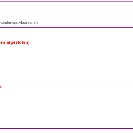
ekonderwijs.vlaanderen
ven afgesloten)
)