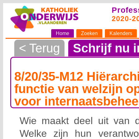
Profes
2020-2
Home
Zoeken
Kalenders
< Terug
Schrijf nu i
8/20/35-M12 Hiërarchi
functie van welzijn o
voor internaatsbehee
Wie maakt deel uit van de
Welke zijn hun verantwoo