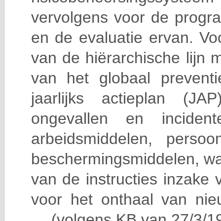
vervolgens voor de progra
en de evaluatie ervan. Vo
van de hiërarchische lijn 
van het globaal prevent
jaarlijks actieplan (J
ongevallen en incident
arbeidsmiddelen, persoon
beschermingsmiddelen, wa
van de instructies inzake v
voor het onthaal van nie
… (volgens KB van 27/3/19