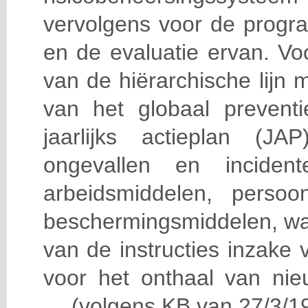
vervolgens voor de progra
en de evaluatie ervan. Vo
van de hiërarchische lijn 
van het globaal prevent
jaarlijks actieplan (J
ongevallen en incident
arbeidsmiddelen, persoon
beschermingsmiddelen, wa
van de instructies inzake v
voor het onthaal van nie
… (volgens KB van 27/3/19