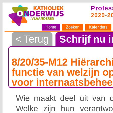
Profes
2020-2
Home
Zoeken
Kalenders
< Terug
Schrijf nu i
8/20/35-M12 Hiërarchi
functie van welzijn o
voor internaatsbehee
Wie maakt deel uit van de
Welke zijn hun verantwoo