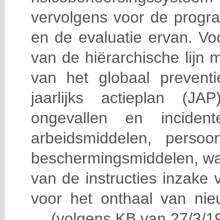
vervolgens voor de progra
en de evaluatie ervan. Vo
van de hiërarchische lijn 
van het globaal prevent
jaarlijks actieplan (J
ongevallen en incident
arbeidsmiddelen, persoon
beschermingsmiddelen, wa
van de instructies inzake v
voor het onthaal van nie
… (volgens KB van 27/3/19