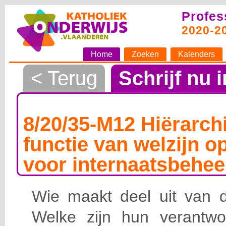
Profes
2020-2
Home
Zoeken
Kalenders
< Terug
Schrijf nu i
8/20/35-M12 Hiërarchi
functie van welzijn o
voor internaatsbehee
Wie maakt deel uit van de
Welke zijn hun verantwoo