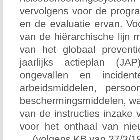
vervolgens voor de progra
en de evaluatie ervan. Vo
van de hiërarchische lijn 
van het globaal prevent
jaarlijks actieplan (J
ongevallen en incident
arbeidsmiddelen, persoon
beschermingsmiddelen, wa
van de instructies inzake v
voor het onthaal van nie
… (volgens KB van 27/3/19