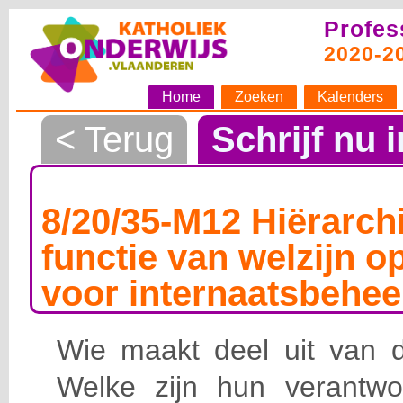
Profes
2020-2
Home
Zoeken
Kalenders
< Terug
Schrijf nu i
8/20/35-M12 Hiërarchi
functie van welzijn o
voor internaatsbehee
Wie maakt deel uit van de
Welke zijn hun verantwoo