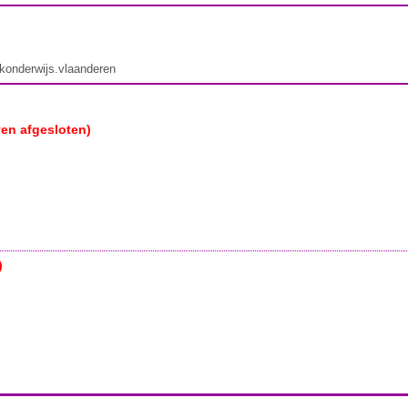
ekonderwijs.vlaanderen
ven afgesloten)
)