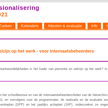
sionalisering
021
Zoeken
Kalenders
Attesten & evaluatie
Info
welzijn op het werk - voor internaatsbeheerders
rantwoordelijkheden in het kader van preventie en welzijn op het werk? In 
 het schoolbestuur en van de internaatsbeheerders/leden van de hiërarchische 
), en vervolgens voor de programmatie, de realisatie en de evaluatie er
ventieplan (GPP) en het jaarlijks actieplan (JAP), onderzoeken ze ongev