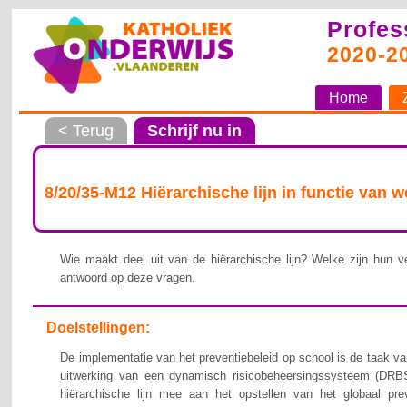
Profes
2020-2
Home
< Terug
Schrijf nu in
8/20/35-M12 Hiërarchische lijn in functie van 
Wie maakt deel uit van de hiërarchische lijn? Welke zijn hun ve
antwoord op deze vragen.
Doelstellingen:
De implementatie van het preventiebeleid op school is de taak van
uitwerking van een dynamisch risicobeheersingssysteem (DRBS
hiërarchische lijn mee aan het opstellen van het globaal pre