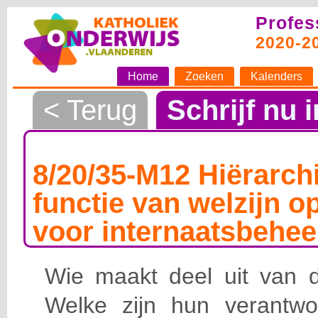
Profes
2020-2
Home
Zoeken
Kalenders
< Terug
Schrijf nu i
8/20/35-M12 Hiërarchi
functie van welzijn o
voor internaatsbehee
Wie maakt deel uit van de
Welke zijn hun verantwoo