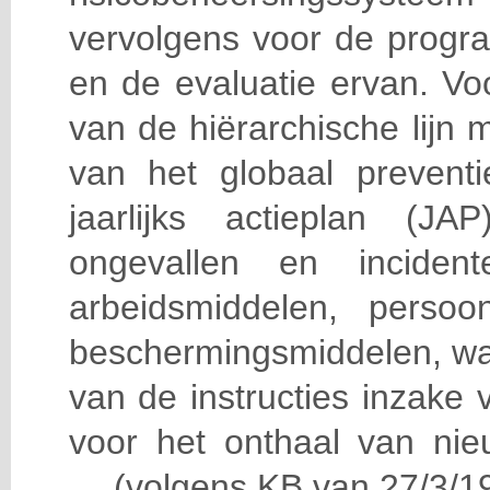
vervolgens voor de progra
en de evaluatie ervan. Vo
van de hiërarchische lijn 
van het globaal prevent
jaarlijks actieplan (J
ongevallen en incident
arbeidsmiddelen, persoon
beschermingsmiddelen, wa
van de instructies inzake v
voor het onthaal van nie
… (volgens KB van 27/3/19