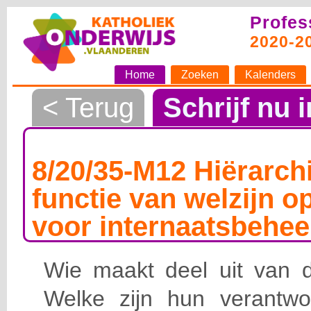
Profes
2020-2
Home
Zoeken
Kalenders
< Terug
Schrijf nu i
8/20/35-M12 Hiërarchi
functie van welzijn o
voor internaatsbehee
Wie maakt deel uit van de
Welke zijn hun verantwoo