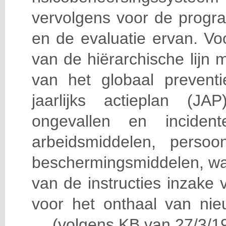
vervolgens voor de progra
en de evaluatie ervan. Vo
van de hiërarchische lijn 
van het globaal prevent
jaarlijks actieplan (J
ongevallen en incident
arbeidsmiddelen, persoon
beschermingsmiddelen, wa
van de instructies inzake v
voor het onthaal van nie
… (volgens KB van 27/3/19