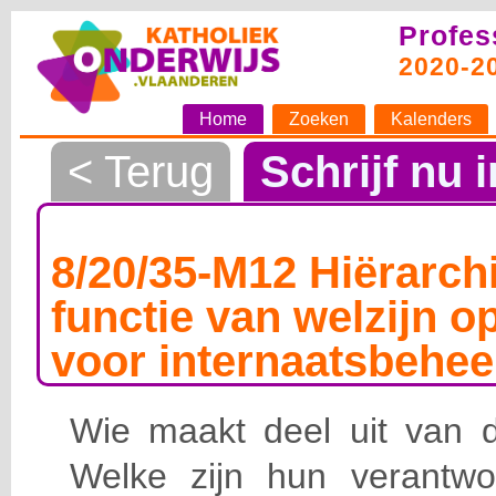
Profes
2020-2
Home
Zoeken
Kalenders
< Terug
Schrijf nu i
8/20/35-M12 Hiërarchi
functie van welzijn o
voor internaatsbehee
Wie maakt deel uit van de
Welke zijn hun verantwoo