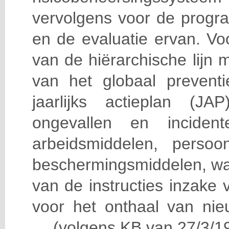
vervolgens voor de progra
en de evaluatie ervan. Vo
van de hiërarchische lijn 
van het globaal prevent
jaarlijks actieplan (J
ongevallen en incident
arbeidsmiddelen, persoon
beschermingsmiddelen, wa
van de instructies inzake v
voor het onthaal van nie
… (volgens KB van 27/3/19