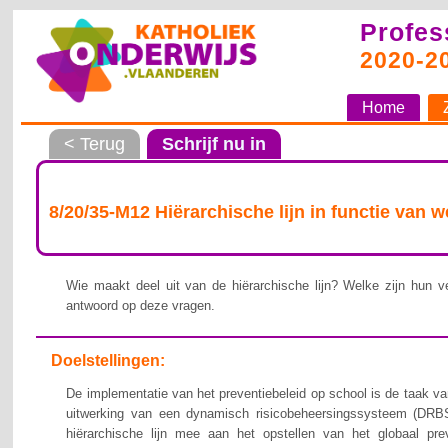
Profes
2020-2
Home
< Terug
Schrijf nu in
8/20/35-M12 Hiërarchische lijn in functie van 
Wie maakt deel uit van de hiërarchische lijn? Welke zijn hun ve
antwoord op deze vragen.
Doelstellingen:
De implementatie van het preventiebeleid op school is de taak van
uitwerking van een dynamisch risicobeheersingssysteem (DRBS
hiërarchische lijn mee aan het opstellen van het globaal pre