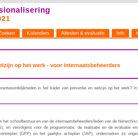
sionalisering
021
Zoeken
Kalenders
Attesten & evaluatie
Info
welzijn op het werk - voor internaatsbeheerders
rantwoordelijkheden in het kader van preventie en welzijn op het werk? In 
 het schoolbestuur en van de internaatsbeheerders/leden van de hiërarchische 
), en vervolgens voor de programmatie, de realisatie en de evaluatie er
ventieplan (GPP) en het jaarlijks actieplan (JAP), onderzoeken ze ongev