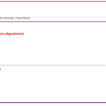
ekonderwijs.vlaanderen
ven afgesloten)
)