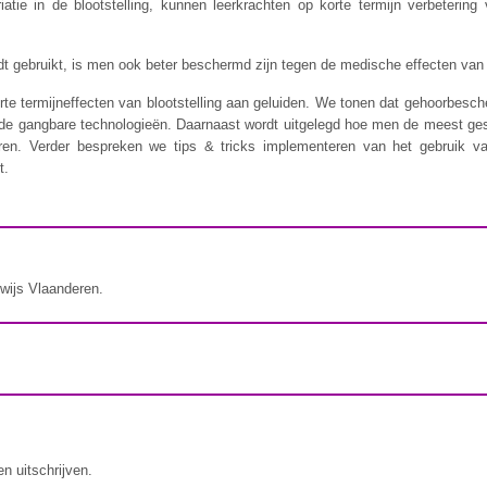
ie in de blootstelling, kunnen leerkrachten op korte termijn verbetering
 gebruikt, is men ook beter beschermd zijn tegen de medische effecten van l
rte termijneffecten van blootstelling aan geluiden. We tonen dat gehoorbesc
e gangbare technologieën. Daarnaast wordt uitgelegd hoe men de meest ges
aren. Verder bespreken we tips & tricks implementeren van het gebruik 
t.
rwijs Vlaanderen.
en uitschrijven.