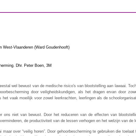
zijn West-Vlaanderen (Ward Goudenhooft)
cherming. Dhr. Peter Boen, 3M
eestal wel bewust van de medische risico's van blootstelling aan lawaai. Toc
oorbescherming door veiligheidskundigen, als het dragen ervan door zowe
s het vaak moeilijk voor zowel leerkrachten, leerlingen als de schoolorganisa
 er ons niet van bewust. Door het reduceren van de effecten van blootstell
verminderen, de productiviteit van de lessen verhogen en het welzijn van de l
 maar over “veilig horen”. Door gehoorbescherming te gebruiken die toelaa