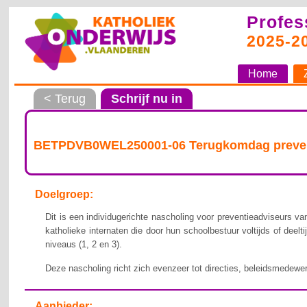
Profes
2025-2
Home
< Terug
Schrijf nu in
BETPDVB0WEL250001-06 Terugkomdag prevent
Doelgroep:
Dit is een individugerichte nascholing voor preventieadviseurs 
katholieke internaten die door hun schoolbestuur voltijds of deelt
niveaus (1, 2 en 3).
Deze nascholing richt zich evenzeer tot directies, beleidsmedewe
Aanbieder: