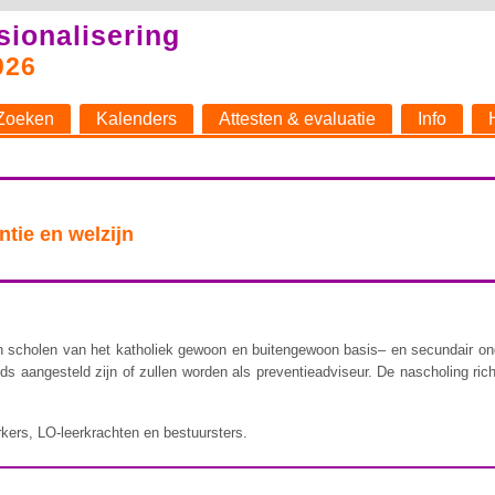
sionalisering
026
Zoeken
Kalenders
Attesten & evaluatie
Info
ie en welzijn
van scholen van het katholiek gewoon en buitengewoon basis– en secundair o
ijds aangesteld zijn of zullen worden als preventieadviseur. De nascholing rich
rkers, LO-leerkrachten en bestuursters.