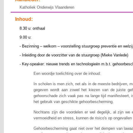
Katholiek Onderwijs Vlaanderen
Inhoud:
8.30 u: onthaal
9.00 u:
- Bezinning – welkom – voorstelling stuurgroep preventie en wel
- Inleiding door de voorzitter van de stuurgroep (Mieke Vanlede)
- Key-speaker: nieuwe trends en technologieën m.b.t. gehoorbes
Een woordje toelichting over de inhoud:
In
scholen is men zich, net als in de meeste bedrijven, m
gegeven wordt aan zowel het kiezen van de juiste geh
gehoorschade zich vaak pas na lange tijd manifesteert, i
het gebruik van geschikte gehoorbescherming.
Nochtans zijn die voordelen er wel degelijk, al zijn we
vermoeidheid en stress, kunnen de risico's op ongevallen 
Gehoorbescherming gaat niet over het dempen van lawaai