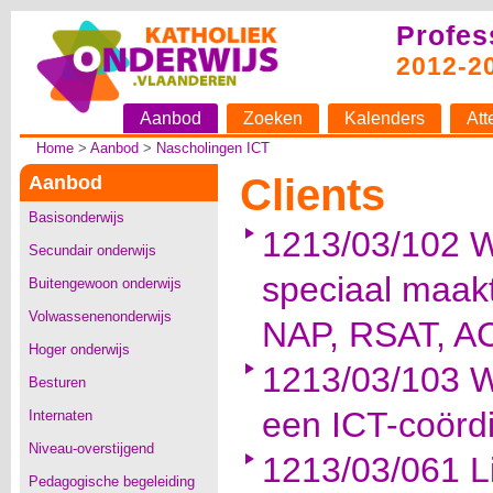
Profes
2012-2
Aanbod
Zoeken
Kalenders
Att
Home
>
Aanbod
>
Nascholingen ICT
Clients
Aanbod
Basisonderwijs
1213/03/102 W
Secundair onderwijs
speciaal maak
Buitengewoon onderwijs
Volwassenenonderwijs
NAP, RSAT, AC
Hoger onderwijs
1213/03/103 W
Besturen
een ICT-coörd
Internaten
Niveau-overstijgend
1213/03/061 L
Pedagogische begeleiding