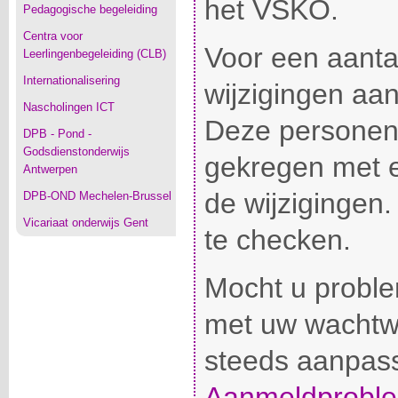
het VSKO.
Pedagogische begeleiding
Centra voor
Voor een aantal
Leerlingenbegeleiding (CLB)
Internationalisering
wijzigingen aa
Nascholingen ICT
Deze personen
DPB - Pond -
Godsdienstonderwijs
gekregen met e
Antwerpen
de wijzigingen
DPB-OND Mechelen-Brussel
Vicariaat onderwijs Gent
te checken.
Mocht u probl
met uw wachtwo
steeds aanpas
Aanmeldprobl