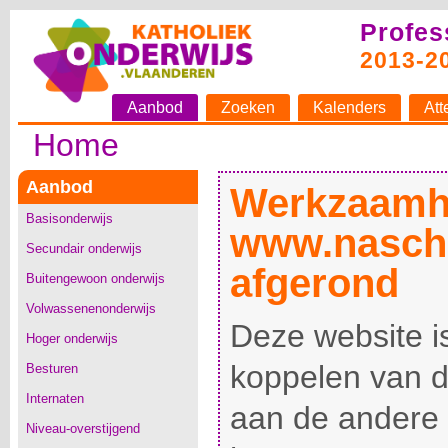
Profes
2013-2
Aanbod
Zoeken
Kalenders
Att
Home
Aanbod
Werkzaamh
Basisonderwijs
www.nascho
Secundair onderwijs
afgerond
Buitengewoon onderwijs
Volwassenenonderwijs
Deze website is
Hoger onderwijs
koppelen van 
Besturen
Internaten
aan de andere
Niveau-overstijgend