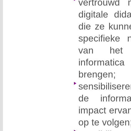
vertrouwd 
digitale di
die ze kun
specifieke 
van het 
informatic
brengen;
sensibiliser
de inform
impact erva
op te volgen