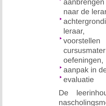
aanbrengen
naar de lera
achtergron
leraar,
voorstel
cursusmater
oefeningen,
aanpak in de
evaluatie
De leerinh
nascholing