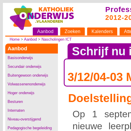
Profes
2012-2
Aanbod
Zoeken
Kalenders
Att
Home
>
Aanbod
>
Nascholingen ICT
Schrijf nu 
Aanbod
Basisonderwijs
Secundair onderwijs
3/12/04-03 
Buitengewoon onderwijs
Volwassenenonderwijs
Hoger onderwijs
Doelstellin
Besturen
Internaten
Op 1 septem
Niveau-overstijgend
nieuwe leerp
Pedagogische begeleiding