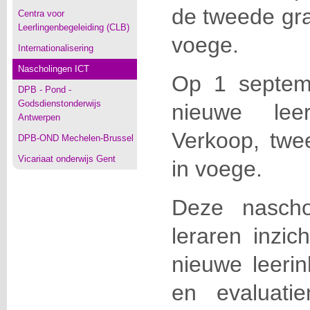
de tweede gra
Centra voor
Leerlingenbegeleiding (CLB)
voege.
Internationalisering
Nascholingen ICT
Op 1 septem
DPB - Pond -
Godsdienstonderwijs
nieuwe lee
Antwerpen
Verkoop, twe
DPB-OND Mechelen-Brussel
Vicariaat onderwijs Gent
in voege.
Deze nascho
leraren inzic
nieuwe leeri
en evaluati