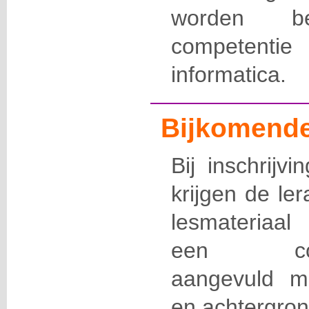
worden b
competentie
informatica.
Bijkomende
Bij inschrijv
krijgen de le
lesmateriaal
een commu
aangevuld m
en achtergron