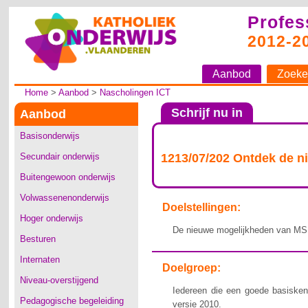
Profes
2012-2
Aanbod
Zoeke
Home
>
Aanbod
>
Nascholingen ICT
Schrijf nu in
Aanbod
Basisonderwijs
Secundair onderwijs
1213/07/202 Ontdek de 
Buitengewoon onderwijs
Volwassenenonderwijs
Doelstellingen:
Hoger onderwijs
De nieuwe mogelijkheden van MS
Besturen
Internaten
Doelgroep:
Niveau-overstijgend
Iedereen die een goede basiske
Pedagogische begeleiding
versie 2010.