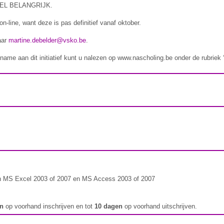
EL BELANGRIJK.
n-line, want deze is pas definitief vanaf oktober.
aar
martine.debelder@vsko.be
.
ame aan dit initiatief kunt u nalezen op www.nascholing.be onder de rubriek ‘i
n MS Excel 2003 of 2007 en MS Access 2003 of 2007
en
op voorhand inschrijven en tot
10 dagen
op voorhand uitschrijven.