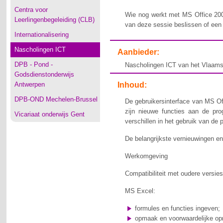
Centra voor
Wie nog werkt met MS Office 200
Leerlingenbegeleiding (CLB)
van deze sessie beslissen of een 
Internationalisering
Nascholingen ICT
Aanbieder:
DPB - Pond -
Nascholingen ICT van het Vlaams 
Godsdienstonderwijs
Antwerpen
Inhoud:
DPB-OND Mechelen-Brussel
De gebruikersinterface van MS Of
zijn nieuwe functies aan de pro
Vicariaat onderwijs Gent
verschillen in het gebruik van de
De belangrijkste vernieuwingen 
Werkomgeving
Compatibiliteit met oudere versie
MS Excel:
formules en functies ingeven;
opmaak en voorwaardelijke o