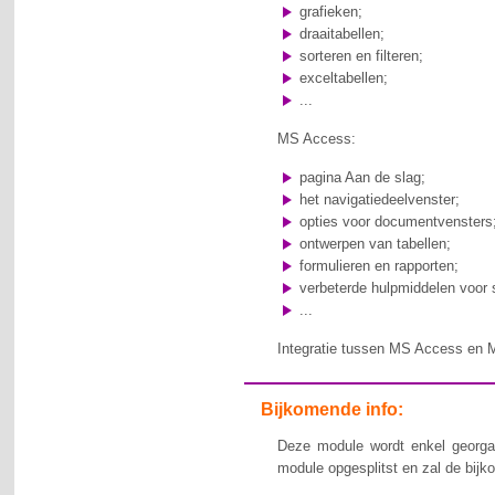
grafieken;
draaitabellen;
sorteren en filteren;
exceltabellen;
...
MS
Access
:
pagina Aan de slag;
het navigatiedeelvenster;
opties voor documentvensters
ontwerpen van tabellen;
formulieren en rapporten;
verbeterde hulpmiddelen voor so
...
Integratie
tussen
MS Access en M
Bijkomende info:
Deze module wordt enkel georga
module opgesplitst en zal de bijk