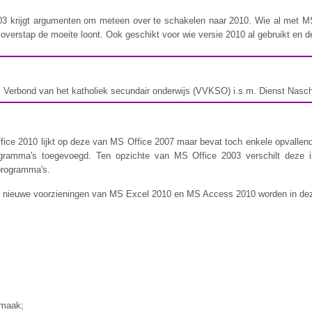
3 krijgt argumenten om meteen over te schakelen naar 2010. Wie al met M
overstap de moeite loont. Ook geschikt voor wie versie 2010 al gebruikt en de
Verbond van het katholiek secundair onderwijs (VVKSO) i.s.m. Dienst Naschol
fice 2010 lijkt op deze van MS Office 2007 maar bevat toch enkele opvallen
gramma's toegevoegd. Ten opzichte van MS Office 2003 verschilt deze in
 programma's.
en nieuwe voorzieningen van MS Excel 2010 en MS Access 2010 worden in dez
s
pmaak;