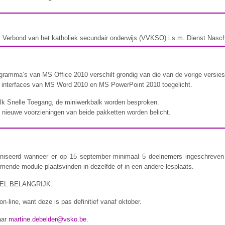
Verbond van het katholiek secundair onderwijs (VVKSO) i.s.m. Dienst Naschol
gramma’s van MS Office 2010 verschilt grondig van die van de vorige versies
 interfaces van MS Word 2010 en MS PowerPoint 2010 toegelicht.
balk Snelle Toegang, de miniwerkbalk worden besproken.
n nieuwe voorzieningen van beide pakketten worden belicht.
niseerd wanneer er op 15 september minimaal 5 deelnemers ingeschreven 
omende module plaatsvinden in dezelfde of in een andere lesplaats.
EL BELANGRIJK.
n-line, want deze is pas definitief vanaf oktober.
aar
martine.debelder@vsko.be
.