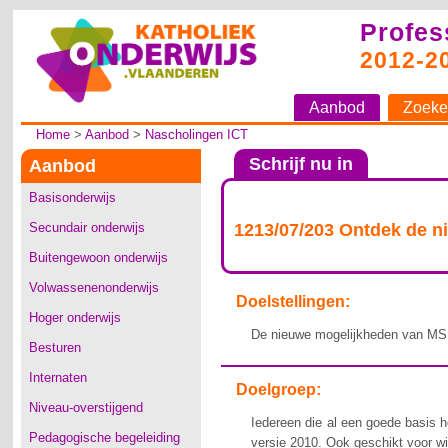
Profes
2012-2
Aanbod
Zoeke
Home
>
Aanbod
>
Nascholingen ICT
Schrijf nu in
Aanbod
Basisonderwijs
Secundair onderwijs
1213/07/203 Ontdek de 
Buitengewoon onderwijs
Volwassenenonderwijs
Doelstellingen:
Hoger onderwijs
De nieuwe mogelijkheden van MS
Besturen
Internaten
Doelgroep:
Niveau-overstijgend
Iedereen die al een goede basis 
Pedagogische begeleiding
versie 2010. Ook geschikt voor wi