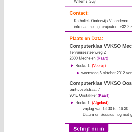
Willems Guy
Contact:
Katholiek Onderwijs Vlaanderen
info nascholingsprojecten: +32 2
Plaats en Data:
Computerklas VVKSO Mec
Tervuursesteenweg 2
2800
Mechelen
(Kaart)
Reeks 1:
(Voorbij)
woensdag 3 oktober 2012 van
Computerklas VVKSO Oost
Sint-Jozefstraat 7
9041
Oostakker
(Kaart)
Reeks 1:
(Afgelast)
vrijdag van 13:30 tot 16:30
Datum en Sessies nog niet 
Schrijf nu in