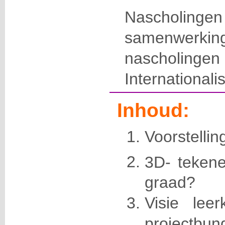
Nascholing
samenwerkin
nasch
Internationali
Inhoud:
Voorstellin
3D- teken
graad?
Visie leer
projectbun