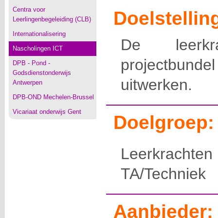
Centra voor
Doelstellin
Leerlingenbegeleiding (CLB)
Internationalisering
De leerk
Nascholingen ICT
projectbun
DPB - Pond -
Godsdienstonderwijs
uitwerken.
Antwerpen
DPB-OND Mechelen-Brussel
Vicariaat onderwijs Gent
Doelgroep:
Leerkrach
TA/Techniek
Aanbieder: