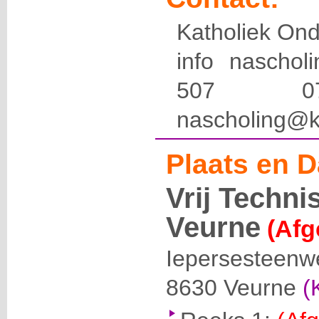
Katholiek Ond
info naschol
507 
nascholing@k
Plaats en D
Vrij Techni
Veurne
(Afg
Iepersesteenw
8630
Veurne
(