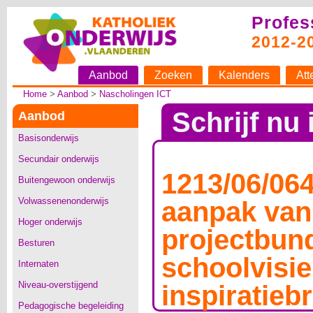
Profes
2012-2
Aanbod
Zoeken
Kalenders
Att
Home
>
Aanbod
>
Nascholingen ICT
Schrijf nu 
Aanbod
Basisonderwijs
Secundair onderwijs
1213/06/064
Buitengewoon onderwijs
Volwassenenonderwijs
aanpak van
Hoger onderwijs
projectbund
Besturen
schoolvisie
Internaten
Niveau-overstijgend
inspiratieb
Pedagogische begeleiding