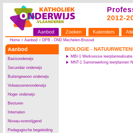
Profes
2012-2
Aanbod
Zoeken
Kalenders
Att
Home
>
Aanbod
>
DPB - OND Mechelen-Brussel
Aanbod
BIOLOGIE - NATUURWETE
MBI-1 Werksessie leerplanrealisatie
Basisonderwijs
MNT-1 Samenwerking leerplannen 
Secundair onderwijs
Buitengewoon onderwijs
Volwassenenonderwijs
Hoger onderwijs
Besturen
Internaten
Niveau-overstijgend
Pedagogische begeleiding