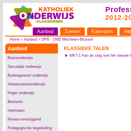
Profes
2012-2
Aanbod
Zoeken
Kalenders
Att
Home
>
Aanbod
>
DPB - OND Mechelen-Brussel
Aanbod
KLASSIEKE TALEN
MKT-1 Aan de slag met het nieuwe l
Basisonderwijs
Secundair onderwijs
Buitengewoon onderwijs
Volwassenenonderwijs
Hoger onderwijs
Besturen
Internaten
Niveau-overstijgend
Pedagogische begeleiding