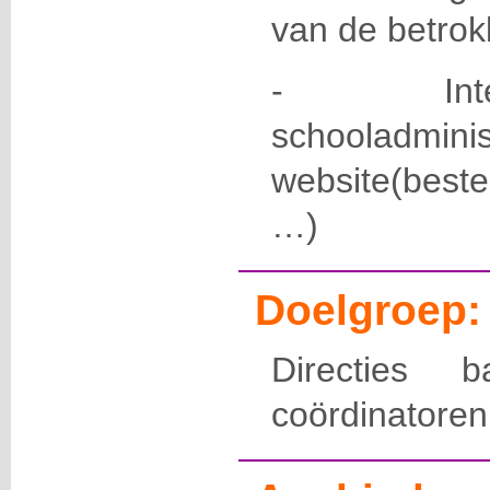
van de betro
- Inte
schooladminis
website(beste
…)
Doelgroep:
Directies b
coördinatoren