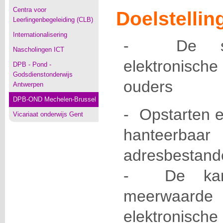
Centra voor
Doelstellin
Leerlingenbegeleiding (CLB)
Internationalisering
- De sta
Nascholingen ICT
elektronisc
DPB - Pond -
Godsdienstonderwijs
ouders
Antwerpen
DPB-OND Mechelen-Brussel
- Opstarten 
Vicariaat onderwijs Gent
hanteerbaa
adresbestand
- De kan
meerwaard
elektronisc