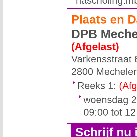
nascholing.m
Plaats en D
DPB Meche
(Afgelast)
Varkensstraat 
2800
Mechele
Reeks 1:
(Afg
woensdag 23
09:00 tot 12
Schrijf nu 