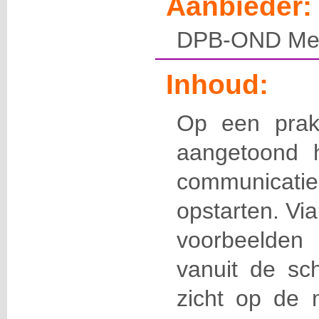
Aanbieder:
DPB-OND Mec
Inhoud:
Op een prak
aangetoond h
communicat
opstarten. Via 
voorbeelde
vanuit de sch
zicht op de 