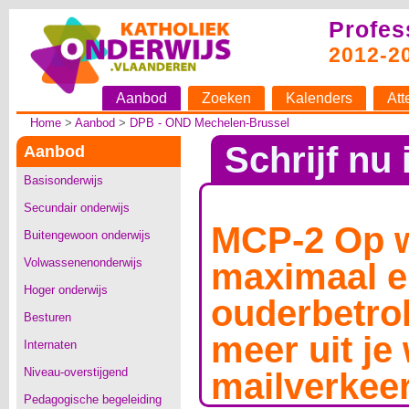
Profes
2012-2
Aanbod
Zoeken
Kalenders
Att
Home
>
Aanbod
>
DPB - OND Mechelen-Brussel
Schrijf nu 
Aanbod
Basisonderwijs
Secundair onderwijs
MCP-2 Op 
Buitengewoon onderwijs
Volwassenenonderwijs
maximaal 
Hoger onderwijs
ouderbetro
Besturen
meer uit je
Internaten
Niveau-overstijgend
mailverkee
Pedagogische begeleiding