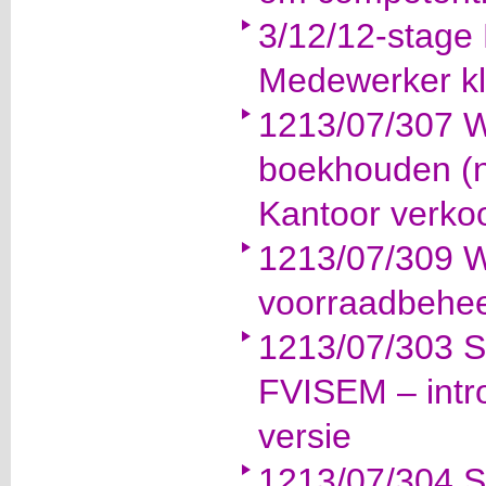
3/12/12-stage 
Medewerker kl
1213/07/307 W
boekhouden (n
Kantoor verko
1213/07/309 W
voorraadbehe
1213/07/303 Si
FVISEM – intro
versie
1213/07/304 Si