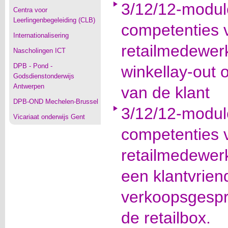
3/12/12-modul
Centra voor
Leerlingenbegeleiding (CLB)
competenties 
Internationalisering
retailmedewerk
Nascholingen ICT
DPB - Pond -
winkellay-out 
Godsdienstonderwijs
Antwerpen
van de klant
DPB-OND Mechelen-Brussel
3/12/12-modul
Vicariaat onderwijs Gent
competenties 
retailmedewerk
een klantvriend
verkoopsgespr
de retailbox.