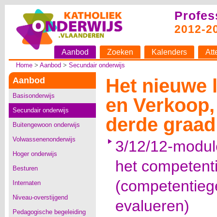
Profes
2012-2
Aanbod
Zoeken
Kalenders
Att
Home
>
Aanbod
>
Secundair onderwijs
Het nieuwe 
Aanbod
Basisonderwijs
en Verkoop,
Secundair onderwijs
derde graad
Buitengewoon onderwijs
Volwassenenonderwijs
3/12/12-modul
Hoger onderwijs
het competent
Besturen
(competentiege
Internaten
Niveau-overstijgend
evalueren)
Pedagogische begeleiding