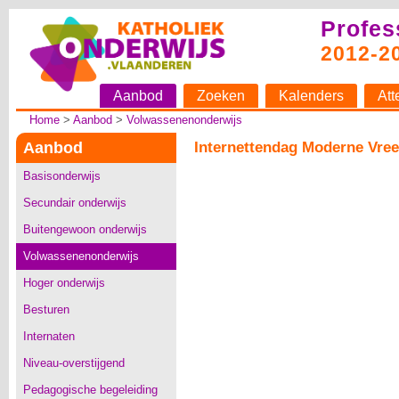
Profes
2012-2
Aanbod
Zoeken
Kalenders
Att
Home
>
Aanbod
>
Volwassenenonderwijs
Aanbod
Internettendag Moderne Vreem
Basisonderwijs
Secundair onderwijs
Buitengewoon onderwijs
Volwassenenonderwijs
Hoger onderwijs
Besturen
Internaten
Niveau-overstijgend
Pedagogische begeleiding