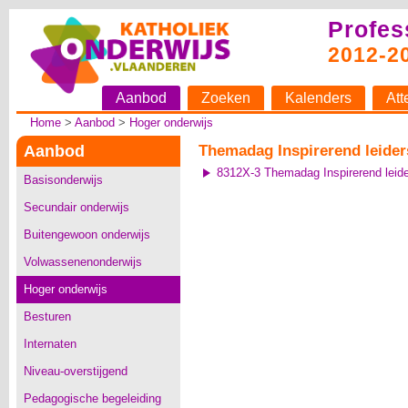
Profes
2012-2
Aanbod
Zoeken
Kalenders
Att
Home
>
Aanbod
>
Hoger onderwijs
Aanbod
Themadag Inspirerend leiders
8312X-3 Themadag Inspirerend leider
Basisonderwijs
Secundair onderwijs
Buitengewoon onderwijs
Volwassenenonderwijs
Hoger onderwijs
Besturen
Internaten
Niveau-overstijgend
Pedagogische begeleiding