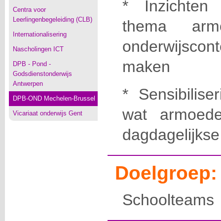
* Inzichten
Centra voor
Leerlingenbegeleiding (CLB)
thema arm
Internationalisering
onderwijscon
Nascholingen ICT
maken
DPB - Pond -
Godsdienstonderwijs
Antwerpen
* Sensibilise
DPB-OND Mechelen-Brussel
wat armoede
Vicariaat onderwijs Gent
dagdagelijkse 
Doelgroep:
Schoolteams