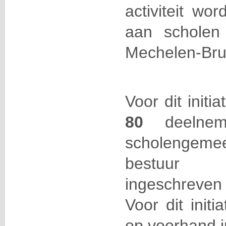
activiteit wo
aan scholen
Mechelen-Bru
Voor dit initi
80
deelneme
scholengemee
bestuur 
ingeschreven
Voor dit initi
op voorhand in