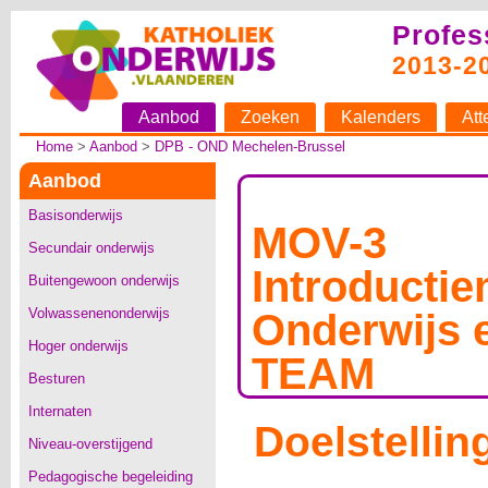
Profes
2013-2
Aanbod
Zoeken
Kalenders
Att
Home
>
Aanbod
>
DPB - OND Mechelen-Brussel
Aanbod
Basisonderwijs
MOV-3
Secundair onderwijs
Introducti
Buitengewoon onderwijs
Volwassenenonderwijs
Onderwijs 
Hoger onderwijs
TEAM
Besturen
Internaten
Doelstellin
Niveau-overstijgend
Pedagogische begeleiding