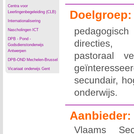
Centra voor
Doelgroep:
Leerlingenbegeleiding (CLB)
Internationalisering
pedagogis
Nascholingen ICT
DPB - Pond -
directies, 
Godsdienstonderwijs
Antwerpen
pastoraal ve
DPB-OND Mechelen-Brussel
geïnteresse
Vicariaat onderwijs Gent
secundair, h
onderwijs.
Aanbieder:
Vlaams Sec