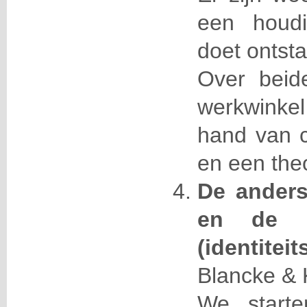
een houdi
doet ontst
Over beid
werkwinkel
hand van c
en een the
De anders
en de k
(identit
Blancke & K
We start