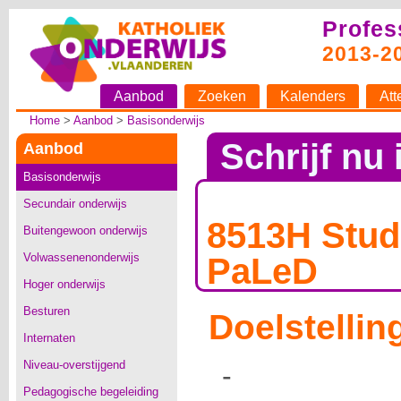
Profes
2013-2
Aanbod
Zoeken
Kalenders
Att
Home
>
Aanbod
>
Basisonderwijs
Schrijf nu 
Aanbod
Basisonderwijs
Secundair onderwijs
8513H Stu
Buitengewoon onderwijs
Volwassenenonderwijs
PaLeD
Hoger onderwijs
Besturen
Doelstellin
Internaten
Niveau-overstijgend
-
Pedagogische begeleiding