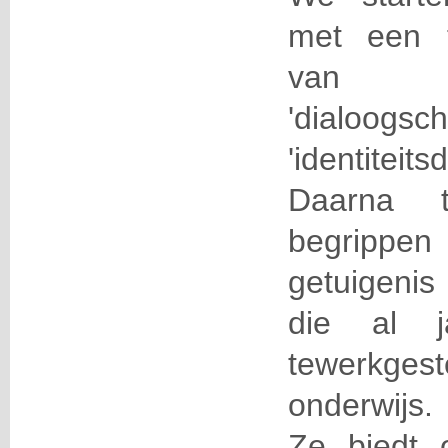
met een t
van d
'dialo
'identiteits
Daarna 
begrippen
getuigenis
die al j
tewerkgeste
onderwijs.
Ze biedt o