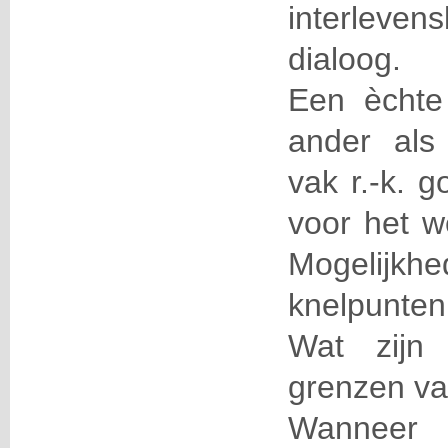
interleven
dialoog.
Een èchte
ander als
vak r.-k. g
voor het w
Mogelijk
knelpunten
Wat zijn
grenzen va
Wannee