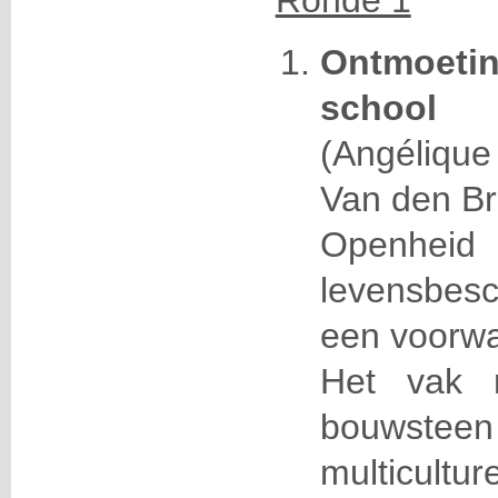
Ronde 1
Ontmoeti
school
(Angéliqu
Van den Br
Openh
levensbesc
een voorwa
Het vak r
bouwsteen
multi