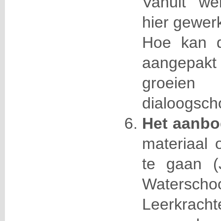
Vanuit we
hier gewer
Hoe kan d
aangepakt
groei
dialoogsch
Het aanb
materiaal
te gaan (
Waterschoo
Leerkrac