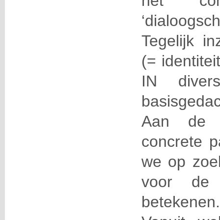
het co
‘dialoogs
Tegelijk in
(= identite
IN diver
basisgeda
Aan de 
concrete p
we op zoe
voor de 
betekenen.