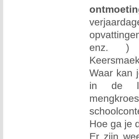
ontmoetin
verjaar
opvattinge
enz. )
Keersmaek
Waar kan j
in de le
mengkroe
schoolcont
Hoe ga je
Er zijn we