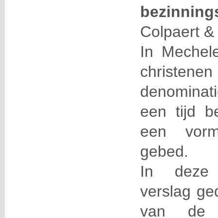
bezinnin
Colpaert
& 
In Mechel
christenen
denominat
een tijd b
een vorm
gebed.
In deze 
verslag ge
van de 