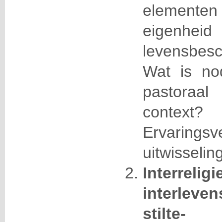
element
eigenh
levensbesch
Wat is no
pastoraa
context?
Ervari
uitwisseling
Interrel
interleve
sti