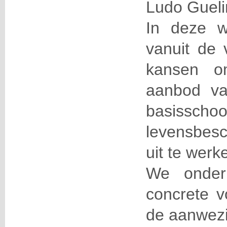
Ludo Gueli
In deze w
vanuit de v
kansen om
aanbod v
basi
levensbesch
uit te werk
We onderb
concrete v
de aanwezi