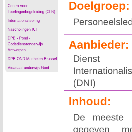
Doelgroep:
Centra voor
Leerlingenbegeleiding (CLB)
Personeelsl
Internationalisering
Nascholingen ICT
DPB - Pond -
Aanbieder:
Godsdienstonderwijs
Antwerpen
Dienst 
DPB-OND Mechelen-Brussel
Vicariaat onderwijs Gent
International
(DNI)
Inhoud:
De meeste p
gegeven me