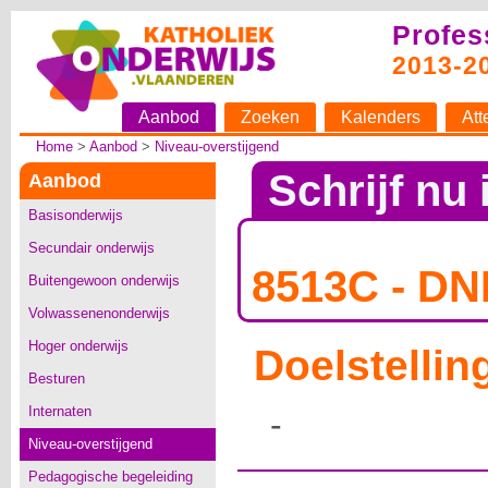
Profes
2013-2
Aanbod
Zoeken
Kalenders
Att
Home
>
Aanbod
>
Niveau-overstijgend
Schrijf nu 
Aanbod
Basisonderwijs
Secundair onderwijs
8513C - DNI
Buitengewoon onderwijs
Volwassenenonderwijs
Hoger onderwijs
Doelstellin
Besturen
Internaten
-
Niveau-overstijgend
Pedagogische begeleiding