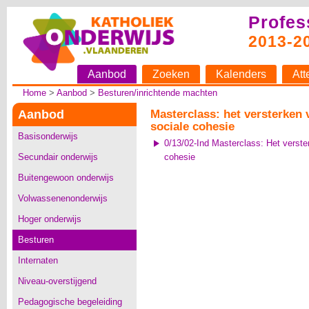
Profes
2013-2
Aanbod
Zoeken
Kalenders
Att
Home
>
Aanbod
>
Besturen/inrichtende machten
Aanbod
Masterclass: het versterken
sociale cohesie
Basisonderwijs
0/13/02-Ind Masterclass: Het verst
Secundair onderwijs
cohesie
Buitengewoon onderwijs
Volwassenenonderwijs
Hoger onderwijs
Besturen
Internaten
Niveau-overstijgend
Pedagogische begeleiding