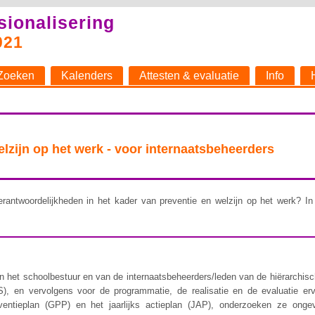
sionalisering
021
Zoeken
Kalenders
Attesten & evaluatie
Info
welzijn op het werk - voor internaatsbeheerders
rantwoordelijkheden in het kader van preventie en welzijn op het werk? In 
 het schoolbestuur en van de internaatsbeheerders/leden van de hiërarchische 
), en vervolgens voor de programmatie, de realisatie en de evaluatie er
ventieplan (GPP) en het jaarlijks actieplan (JAP), onderzoeken ze ongev