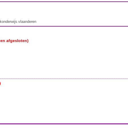
ekonderwijs.vlaanderen
ven afgesloten)
)