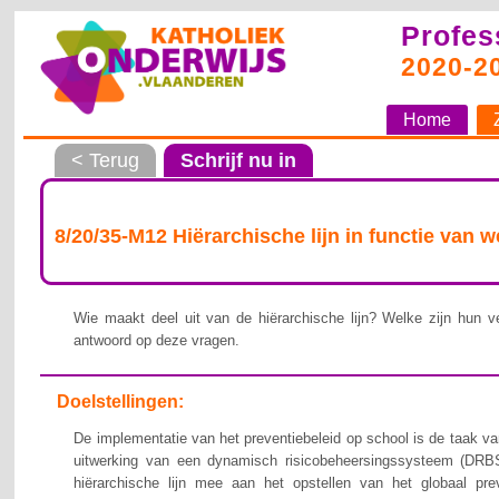
Profes
2020-2
Home
< Terug
Schrijf nu in
8/20/35-M12 Hiërarchische lijn in functie van 
Wie maakt deel uit van de hiërarchische lijn? Welke zijn hun ve
antwoord op deze vragen.
Doelstellingen:
De implementatie van het preventiebeleid op school is de taak van
uitwerking van een dynamisch risicobeheersingssysteem (DRBS
hiërarchische lijn mee aan het opstellen van het globaal pre