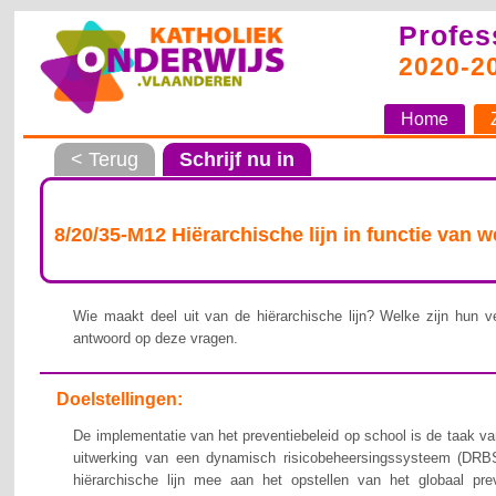
Profes
2020-2
Home
< Terug
Schrijf nu in
8/20/35-M12 Hiërarchische lijn in functie van 
Wie maakt deel uit van de hiërarchische lijn? Welke zijn hun ve
antwoord op deze vragen.
Doelstellingen:
De implementatie van het preventiebeleid op school is de taak van
uitwerking van een dynamisch risicobeheersingssysteem (DRBS
hiërarchische lijn mee aan het opstellen van het globaal pre