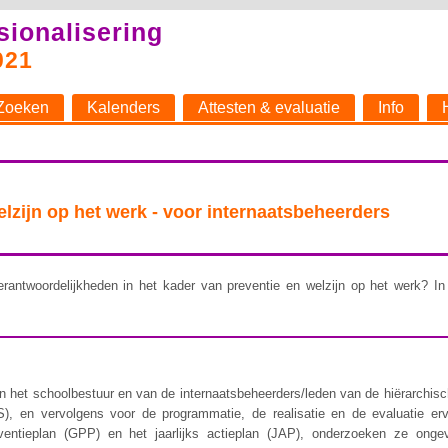
sionalisering
021
Zoeken
Kalenders
Attesten & evaluatie
Info
welzijn op het werk - voor internaatsbeheerders
rantwoordelijkheden in het kader van preventie en welzijn op het werk? In 
 het schoolbestuur en van de internaatsbeheerders/leden van de hiërarchische 
), en vervolgens voor de programmatie, de realisatie en de evaluatie er
ventieplan (GPP) en het jaarlijks actieplan (JAP), onderzoeken ze ongev