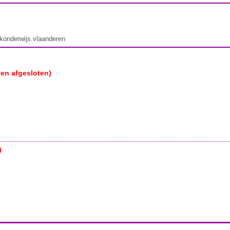
ekonderwijs.vlaanderen
ven afgesloten)
)