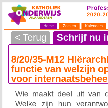
Profes
2020-2
Home
Zoeken
Kalenders
< Terug
Schrijf nu i
8/20/35-M12 Hiërarchi
functie van welzijn o
voor internaatsbehee
Wie maakt deel uit van de
Welke zijn hun verantwoo