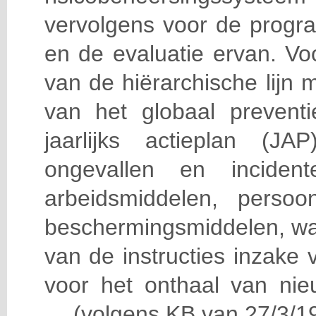
vervolgens voor de progra
en de evaluatie ervan. Vo
van de hiërarchische lijn 
van het globaal prevent
jaarlijks actieplan (J
ongevallen en incident
arbeidsmiddelen, persoon
beschermingsmiddelen, wa
van de instructies inzake v
voor het onthaal van nie
… (volgens KB van 27/3/19