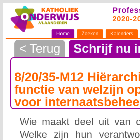
Profes
2020-2
Home
Zoeken
Kalenders
< Terug
Schrijf nu i
8/20/35-M12 Hiërarchi
functie van welzijn o
voor internaatsbehee
Wie maakt deel uit van de
Welke zijn hun verantwoo