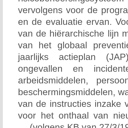
vervolgens voor de progra
en de evaluatie ervan. Vo
van de hiërarchische lijn 
van het globaal prevent
jaarlijks actieplan (J
ongevallen en incident
arbeidsmiddelen, persoon
beschermingsmiddelen, wa
van de instructies inzake v
voor het onthaal van nie
… (volgens KB van 27/3/19