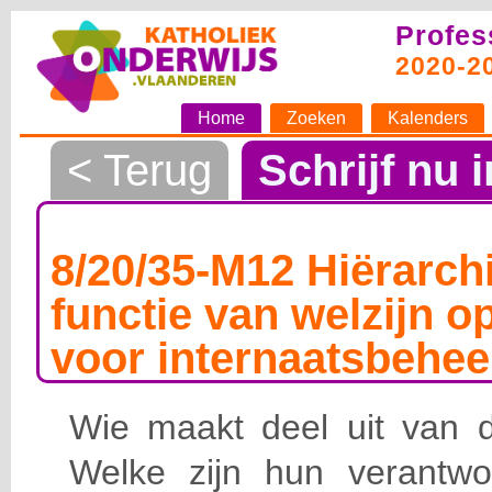
Profes
2020-2
Home
Zoeken
Kalenders
< Terug
Schrijf nu i
8/20/35-M12 Hiërarchi
functie van welzijn o
voor internaatsbehee
Wie maakt deel uit van de
Welke zijn hun verantwoo