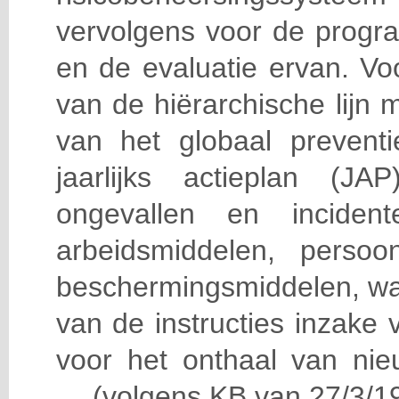
vervolgens voor de progra
en de evaluatie ervan. Vo
van de hiërarchische lijn 
van het globaal prevent
jaarlijks actieplan (J
ongevallen en incident
arbeidsmiddelen, persoon
beschermingsmiddelen, wa
van de instructies inzake v
voor het onthaal van nie
… (volgens KB van 27/3/19