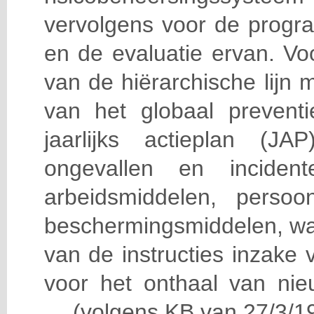
vervolgens voor de progra
en de evaluatie ervan. Vo
van de hiërarchische lijn 
van het globaal prevent
jaarlijks actieplan (J
ongevallen en incident
arbeidsmiddelen, persoon
beschermingsmiddelen, wa
van de instructies inzake v
voor het onthaal van nie
… (volgens KB van 27/3/19