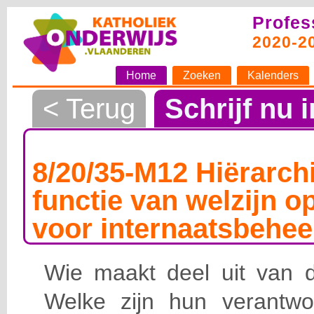
Profes
2020-2
Home
Zoeken
Kalenders
< Terug
Schrijf nu i
8/20/35-M12 Hiërarchi
functie van welzijn o
voor internaatsbehee
Wie maakt deel uit van de
Welke zijn hun verantwoo