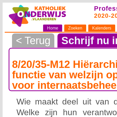
Profes
2020-2
Home
Zoeken
Kalenders
< Terug
Schrijf nu i
8/20/35-M12 Hiërarchi
functie van welzijn o
voor internaatsbehee
Wie maakt deel uit van de
Welke zijn hun verantwoo