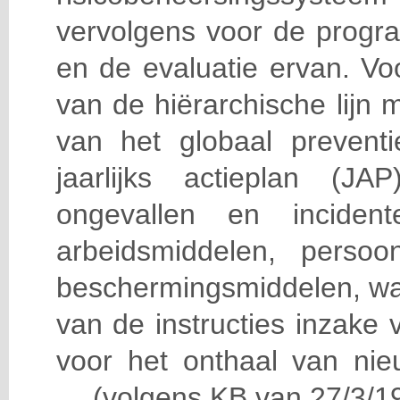
vervolgens voor de progra
en de evaluatie ervan. Vo
van de hiërarchische lijn 
van het globaal prevent
jaarlijks actieplan (J
ongevallen en incident
arbeidsmiddelen, persoon
beschermingsmiddelen, wa
van de instructies inzake v
voor het onthaal van nie
… (volgens KB van 27/3/19