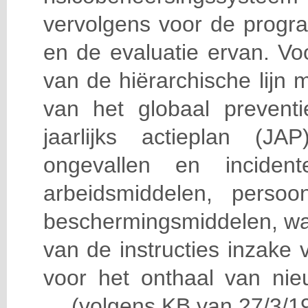
vervolgens voor de progra
en de evaluatie ervan. Vo
van de hiërarchische lijn 
van het globaal prevent
jaarlijks actieplan (J
ongevallen en incident
arbeidsmiddelen, persoon
beschermingsmiddelen, wa
van de instructies inzake v
voor het onthaal van nie
… (volgens KB van 27/3/19