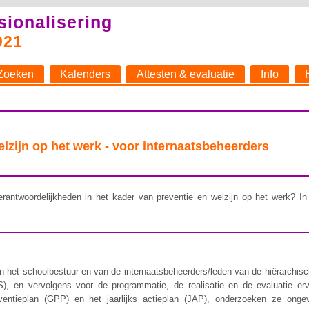
sionalisering
021
Zoeken
Kalenders
Attesten & evaluatie
Info
welzijn op het werk - voor internaatsbeheerders
rantwoordelijkheden in het kader van preventie en welzijn op het werk? In 
 het schoolbestuur en van de internaatsbeheerders/leden van de hiërarchische 
), en vervolgens voor de programmatie, de realisatie en de evaluatie er
ventieplan (GPP) en het jaarlijks actieplan (JAP), onderzoeken ze ongev