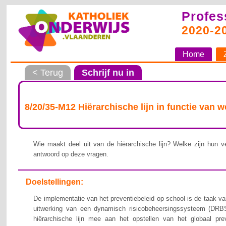
Profes
2020-2
Home
< Terug
Schrijf nu in
8/20/35-M12 Hiërarchische lijn in functie van 
Wie maakt deel uit van de hiërarchische lijn? Welke zijn hun ve
antwoord op deze vragen.
Doelstellingen:
De implementatie van het preventiebeleid op school is de taak van
uitwerking van een dynamisch risicobeheersingssysteem (DRBS
hiërarchische lijn mee aan het opstellen van het globaal pre