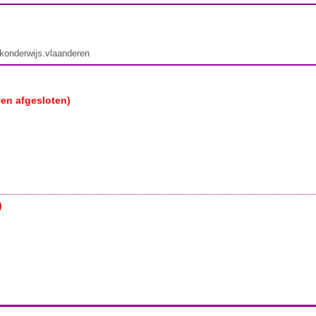
ekonderwijs.vlaanderen
ven afgesloten)
)