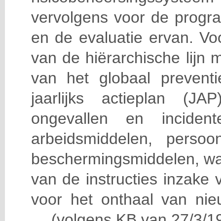
vervolgens voor de progra
en de evaluatie ervan. Vo
van de hiërarchische lijn 
van het globaal prevent
jaarlijks actieplan (J
ongevallen en incident
arbeidsmiddelen, persoon
beschermingsmiddelen, wa
van de instructies inzake v
voor het onthaal van nie
… (volgens KB van 27/3/19