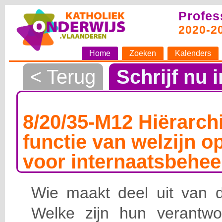
Profes
2020-2
Home
Zoeken
Kalenders
< Terug
Schrijf nu i
8/20/35-M12 Hiërarchi
functie van welzijn o
voor internaatsbehee
Wie maakt deel uit van de
Welke zijn hun verantwoo